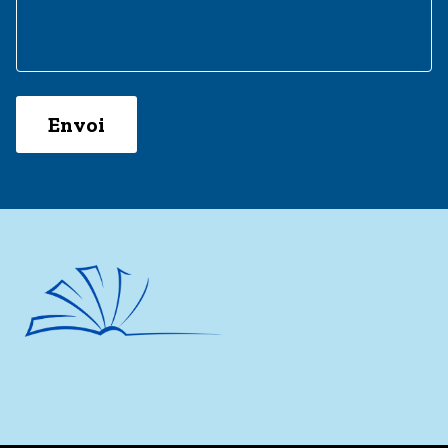
Envoi
fr
fr
en