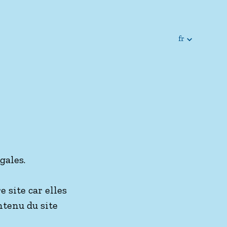
fr
fr
en
gales.
 site car elles
ntenu du site