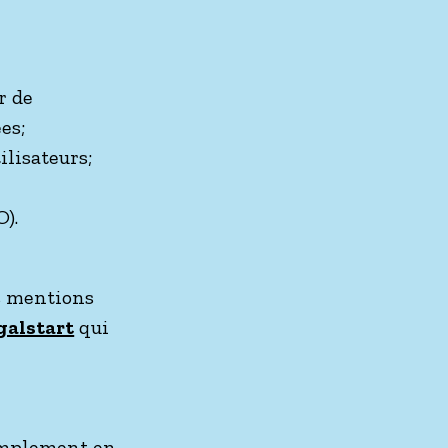
r de
es;
ilisateurs;
).
s mentions
galstart
qui
simplement en