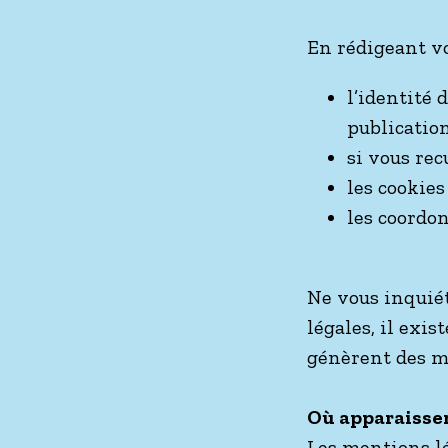
En rédigeant vo
l’identité 
publication
si vous rec
les cookies
les coordo
Ne vous inquié
légales, il exis
génèrent des m
Où apparaissen
Les mentions l